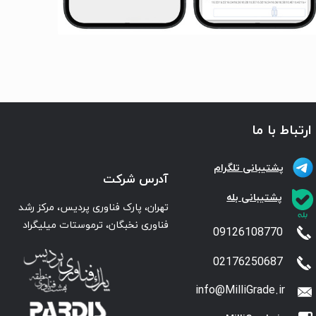
ارتباط با ما
پشتیبانی تلگرام
آدرس شرکت
پشتیبانی بله
تهران، پارک فناوری پردیس، مرکز رشد
فناوری نخبگان، ترموستات میلیگراد
09126108770
02176250687
info@MilliGrade.ir