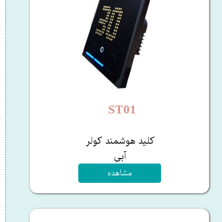
ST01
​کلید هوشمند کولر
آبی​​​​​​​
مشاهده