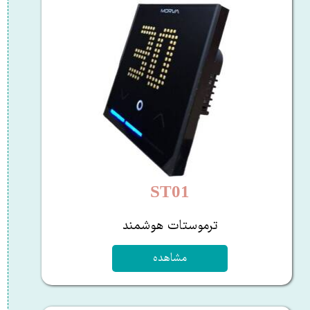
ST01
ترموستات هوشمند
مشاهده