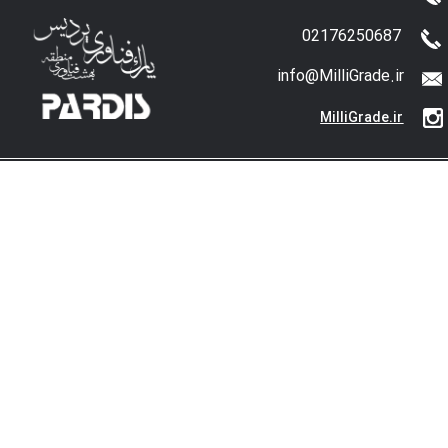
02176250687
info@MilliGrade.ir
MilliGrade.ir
 حقوق این سایت متعلق به شرکت خانه هوشمند مروا می باشد. 1405-1398