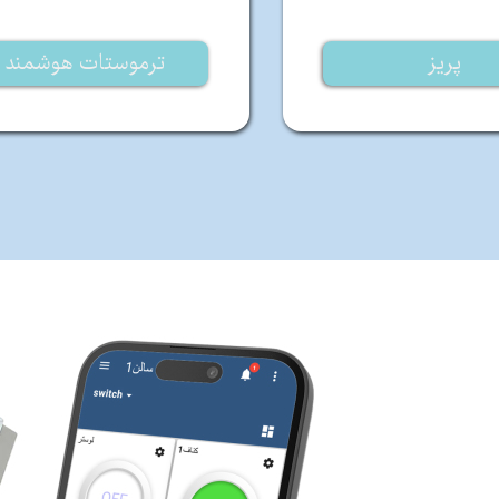
پریز
ترموستات هوشمند